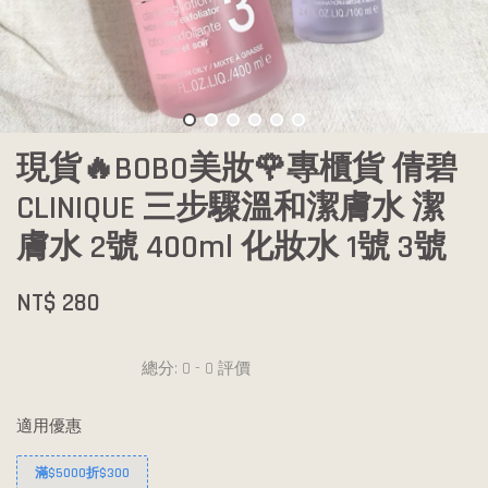
現貨🔥BOBO美妝🌹專櫃貨 倩碧
CLINIQUE 三步驟溫和潔膚水 潔
膚水 2號 400ml 化妝水 1號 3號
NT$ 280
總分:
0
-
0
評價
適用優惠
滿$5000折$300