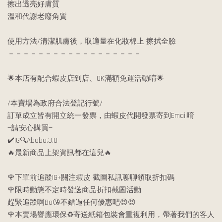
擦出透亮好膚質
溫和代謝老廢角質
使用方法/清潔肌膚後，取適量在化妝棉上 擦拭全臉
－－－－－－－－－－－－－－－－－－
🌟本店有配合蝦皮店到店、OK滿額免運活動唷🌟
/本賣場為政府合法登記行號/
訂單成立皆有開立統一發票，由蝦皮代開發票寄到Email唷
—請安心購買—
✔️IG🔍Abobo.3.0
🔥最新商品上架資訊都在這兒🔥
🌹下單前追蹤IG+關注蝦皮 截圖私訊聊聊領取折扣碼
🌹限時動態不定時發送商品折扣截圖活動
趕緊追蹤啊Bo😘不錯過任何優惠吧😍😍
🌹本賣場響應環保♻️寄送紙箱包裝會重複利用，帶著我們的客人