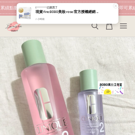
現在去購物！
累績點數 下筆消費即可折抵
加入會員 消費即可累績
E***********
已購買了
現貨:fire:BOBO美妝:rose:官方授權經銷 日本NIPPI 日本製100%純膠原蛋白胜肽白金版 1盒3袋(附5g湯匙) 易吸收
2 小時前