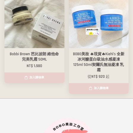
Bobbi Brown 芭比波朗 維他命
BOBO美妝 🔥現貨🔥Kiehl's 全新
完美乳霜 50ML
冰河醣蛋白吸油水感凝凍
125ml 50ml契爾氏無油凝凍 乳
NT$ 1,980
霜
從
NT$ 920
起
加入購物車
加入購物車