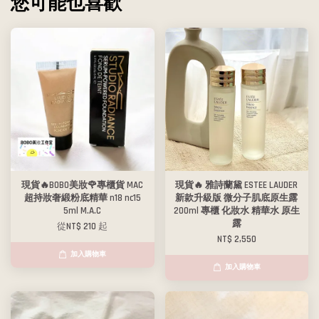
您可能也喜歡
現貨🔥BOBO美妝🌹專櫃貨 MAC
現貨🔥 雅詩蘭黛 ESTEE LAUDER
超持妝奢緞粉底精華 n18 nc15
新款升級版 微分子肌底原生露
5ml M.A.C
200ml 專櫃 化妝水 精華水 原生
露
從
NT$ 210
起
NT$ 2,550
加入購物車
加入購物車