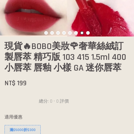
現貨🔥BOBO美妝🌹奢華絲絨訂
製唇萃 精巧版 103 415 1.5ml 400
小唇萃 唇釉 小樣 GA 迷你唇萃
NT$ 199
總分:
0
-
0
評價
適用優惠
滿$5000折$300