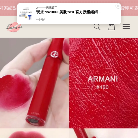
現在去購物！
可累績點數 下筆消費即可折抵
加入會員 消費即可累
A*********
已購買了
現貨:fire:BOBO美妝:rose:官方授權經銷 日本NIPPI 日本製100%純膠原蛋白胜肽白金版 1盒3袋(附5g湯匙) 易吸收
8 小時前