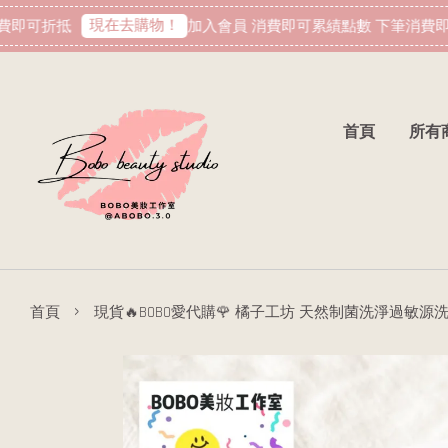
現在去購物！
即可折抵
加入會員 消費即可累績點數 下筆消費即可
首頁
所有
›
首頁
現貨🔥BOBO愛代購🌹 橘子工坊 天然制菌洗淨過敏源