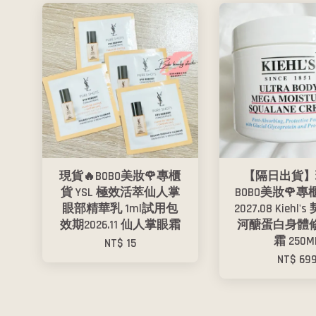
現貨🔥BOBO美妝🌹專櫃
【隔日出貨】
貨 YSL 極效活萃仙人掌
BOBO美妝🌹專
眼部精華乳 1ml試用包
2027.08 Kiehl
效期2026.11 仙人掌眼霜
河醣蛋白身體
霜 250M
NT$ 15
NT$ 69