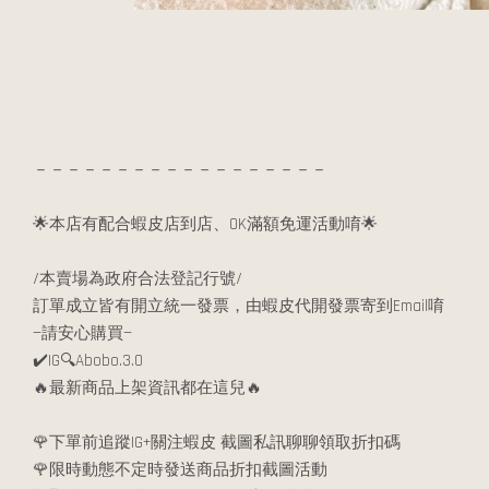
－－－－－－－－－－－－－－－－－－
🌟本店有配合蝦皮店到店、OK滿額免運活動唷🌟
/本賣場為政府合法登記行號/
訂單成立皆有開立統一發票，由蝦皮代開發票寄到Email唷
—請安心購買—
✔️IG🔍Abobo.3.0
🔥最新商品上架資訊都在這兒🔥
🌹下單前追蹤IG+關注蝦皮 截圖私訊聊聊領取折扣碼
🌹限時動態不定時發送商品折扣截圖活動