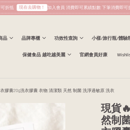
現在去購物！
折抵
加入會員 消費即可累績點數 下筆消費即可折
商品
品牌專櫃
功效性查詢
小樣/旅行瓶/體驗
保健食品 越吃越美麗
官網會員好康
Wishli
洗衣膠囊20g洗衣膠囊 衣物 清潔類 天然 制菌 洗淨過敏原 洗衣
現貨
然制菌