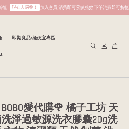
現在去購物！
抵
加入會員 消費即可累績點數 下筆消費即可折抵
瓶
即期良品/撿便宜專區
st
BOBO愛代購🌹 橘子工坊 天
洗淨過敏源洗衣膠囊20g洗