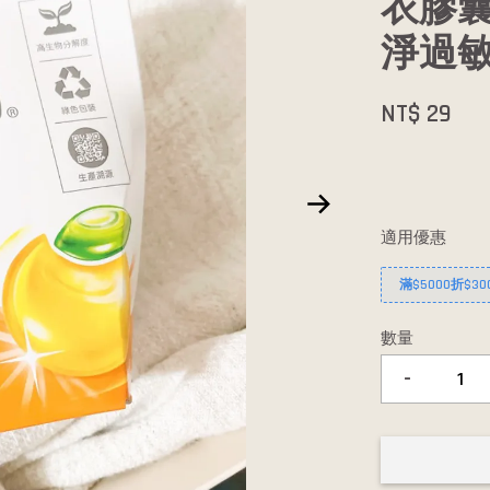
衣膠囊
淨過敏
NT$ 29
適用優惠
滿$5000折$30
數量
-