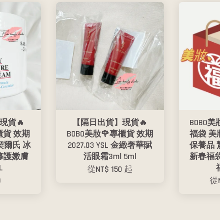
現貨🔥
【隔日出貨】現貨🔥
BOBO美
櫃貨 效期
BOBO美妝🌹專櫃貨 效期
福袋 美
's 契爾氏 冰
2027.03 YSL 金緻奢華賦
保養品 
修護嫩膚
活眼霜3ml 5ml
新春福袋
L
從
NT$ 150
起
9
從