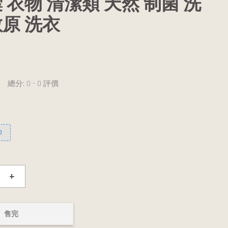
 衣物 清潔類 天然 制菌 洗
原 洗衣
總分:
0
-
0
評價
0
+
售完