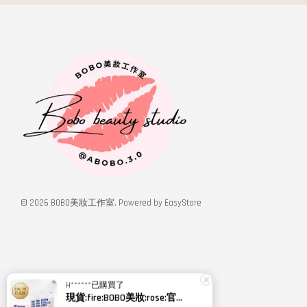
© 2026 BOBO美妝工作室. Powered by
EasyStore
H******
已購買了
現貨:fire:BOBO美妝:rose:官方授權經銷 日本NIPPI 日本製100%純膠原蛋白胜肽白金版 1盒3袋(附5g湯匙) 易吸收