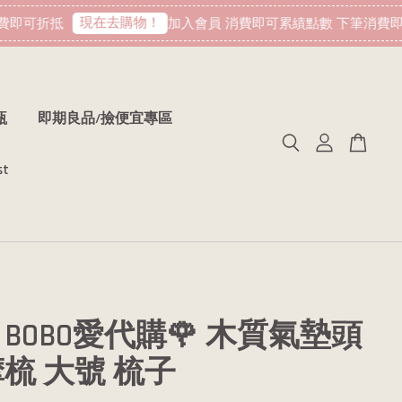
現在去購物！
即可折抵
加入會員 消費即可累績點數 下筆消費即可
瓶
即期良品/撿便宜專區
st
BOBO愛代購🌹 木質氣墊頭
梳 大號 梳子