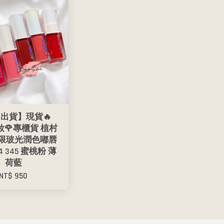
出貨】現貨🔥
美妝🌹專櫃貨 植村
色限玻光潤色嘟唇
4 345 蜜桃粉 薄
荷藍
NT$ 950