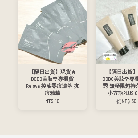
【隔日出貨】現貨🔥
【隔日出貨】
BOBO美妝🌹專櫃貨
BOBO美妝🌹專
Relove 控油零痘濃萃 抗
秀 無極限超持
痘精華
小方瓶PLUS 66
NT$ 10
從
NT$ 50