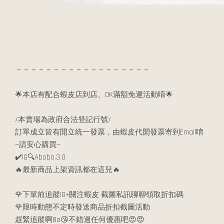
－－－－－－－－－－－－－－－－－－
🌟本店有配合蝦皮店到店、OK滿額免運活動唷🌟
/本賣場為政府合法登記行號/
訂單成立皆有開立統一發票，由蝦皮代開發票寄到Email唷
—請安心購買—
✔️IG🔍Abobo.3.0
🔥最新商品上架資訊都在這兒🔥
🌹下單前追蹤IG+關注蝦皮 截圖私訊聊聊領取折扣碼
🌹限時動態不定時發送商品折扣截圖活動
趕緊追蹤啊Bo😘不錯過任何優惠吧😍😍