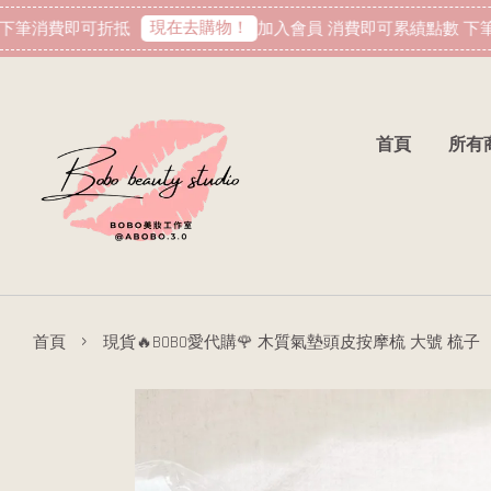
現在去購物！
筆消費即可折抵
加入會員 消費即可累績點數 下筆
首頁
所有
›
首頁
現貨🔥BOBO愛代購🌹 木質氣墊頭皮按摩梳 大號 梳子