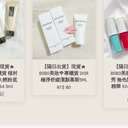
現貨🔥
【隔日出貨】現貨🔥
【隔日
櫃貨 植村
BOBO美妝🌹專櫃貨 DIOR
BOBO
久輕粉底
極淨舒緩潔顏慕斯5ML
秀 無
4 5ml
精華 92
NT$ 80
起