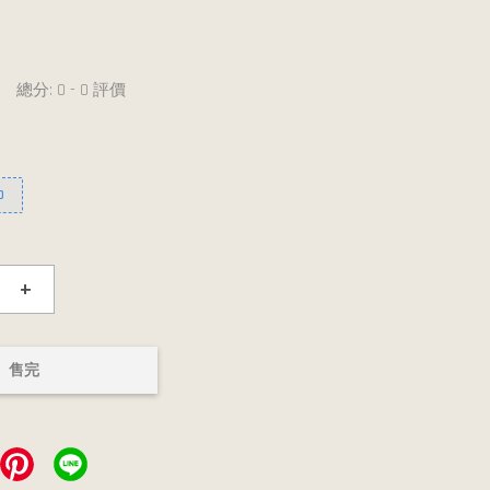
總分:
0
-
0
評價
0
+
售完