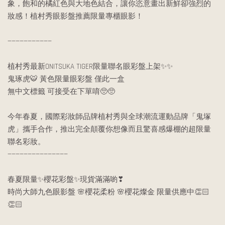
象，飽和的橘紅色與大地色結合，讓你恣意畫出新鮮卻強烈的
妝感！植村秀眼影盤推薦限量專櫃眼影！
———————————
植村秀最新ONITSUKA TIGER限量聯名眼彩盤上架✨✨
鬼琢虎🐯 黃色限量眼彩盤 僅此一盒
無中文標籤 可接受在下單唷🥺🥺
今年春夏，國際彩妝師品牌植村秀與全球潮流運動品牌「鬼塚
虎」攜手合作，推出完全顛覆你想像而且驚喜感爆棚的超限量
聯名彩妝。
———————————————
春夏限量✨櫻花彩盤✨現貨滿滿喲❣
時尚大師九色眼影盤 🌸櫻花柔粉 🌸櫻花燦金 限量供應中👏🏻
👏🏻