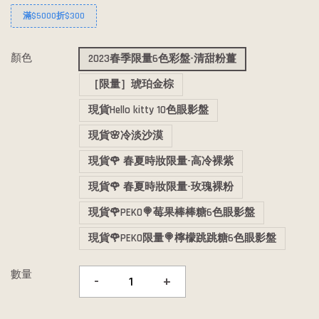
滿$5000折$300
顏色
2023春季限量6色彩盤-清甜粉薑
［限量］琥珀金棕
現貨Hello kitty 10色眼影盤
現貨🌸冷淡沙漠
現貨🌹 春夏時妝限量-高冷裸紫
現貨🌹 春夏時妝限量-玫瑰裸粉
現貨🌹PEKO🍭莓果棒棒糖6色眼影盤
現貨🌹PEKO限量🍭檸檬跳跳糖6色眼影盤
數量
-
+