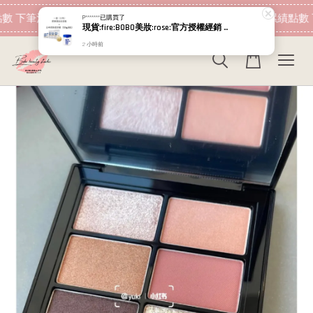
現在去購物！
數 下筆消費即可折抵
加入會員 消費即可累績點數 
P*******
已購買了
現貨:fire:BOBO美妝:rose:官方授權經銷 日本NIPPI 日本製100%純膠原蛋白胜肽白金版 1盒3袋(附5g湯匙) 易吸收
2 小時前