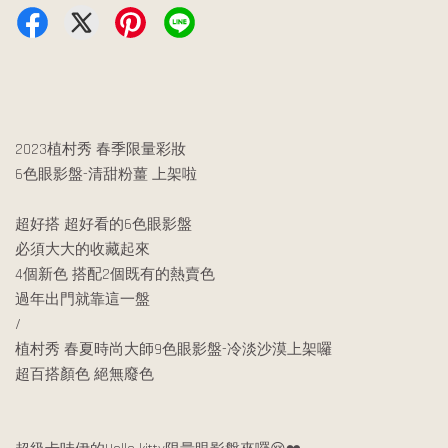
2023植村秀 春季限量彩妝
6色眼影盤-清甜粉薑 上架啦
超好搭 超好看的6色眼影盤
必須大大的收藏起來
4個新色 搭配2個既有的熱賣色
過年出門就靠這一盤
/
植村秀 春夏時尚大師9色眼影盤-冷淡沙漠上架囉
超百搭顏色 絕無廢色