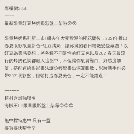
專櫃價2850
————
最新限量紅豆烤奶眼彩盤上架啦😚😚
限量烤奶系列新上市! 繼去年大受歡迎的櫻花盤後，2021年推出
春夏眼影限量新色—紅豆烤奶，讓你擁抱春日粉嫩戀愛氛圍！以
紅豆為靈感發想，將各種不同調性的紅豆色以及2021春天最流
行的烤奶色調都融入這盤中，不但讓你氣質顯白、好感度加
倍，搭配連線眼影畫法讓你輕鬆畫出深邃眼妝，彩妝新手也必
帶2021眼影盤，輕鬆打造春夏美色，一定不能錯過！
——————
植村秀最強聯名
海賊王🏴‍☠️限量眼影盤上架囉😍😍😍
無中標特惠中 只有一盤
要買要快唷🌹🌹