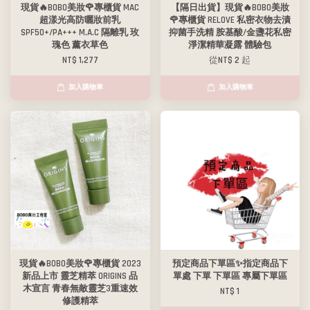
現貨🔥BOBO美妝🌹專櫃貨 MAC
【隔日出貨】現貨🔥BOBO美妝
超漾光高防曬妝前乳
🌹專櫃貨 RELOVE 私密衣物去漬
SPF50+/PA+++ M.A.C 隔離乳 玫
抑菌手洗精 胺基酸/金盞花私密
瑰色 薰衣草色
淨潔精華凝露 體驗包
NT$ 1,277
從
NT$ 2
起
加入購物車
加入購物車
現貨🔥BOBO美妝🌹專櫃貨 2023
預定商品下單區✨指定商品下
新品上市 靈芝精萃 ORIGINS 品
單處 下單 下單區 專屬下單區
木宣言 青春無敵靈芝3重速效
NT$ 1
修護精萃