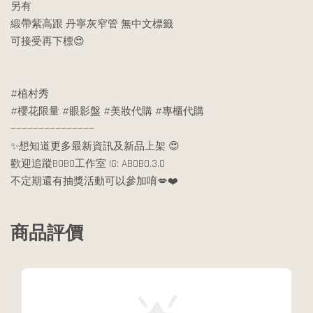
另有
緞帶紫高跟 丹寧灰窄管 無中文標籤
可接受再下標😍
#植村秀
#櫻花限量 #眼影盤 #美妝代購 #專櫃代購
———————————————
✨想知道更多最新資訊及新品上架 😍
歡迎追蹤BOBO工作室 IG: ABOBO.3.0
不定期還有抽獎活動可以參加唷💋❤️
商品評價