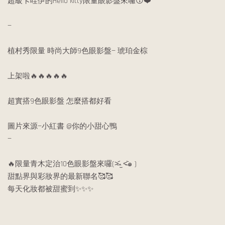
超級卡哇伊的Hello kitty限量眼影盤來囉😚❤️
—
植村秀限量 時尚大師9色眼影盤— 琥珀金棕
上架啦🔥🔥🔥🔥🔥
超實搭9色眼影盤 怎麼搭都好看
圖片來源—小紅書 @你的小甜心鴨
—
🔥限量青木定治10色眼影盤來囉(˃̶᷄‧̫ ˂̶᷅๑ )
甜點界與彩妝界的最新聯名🥰🥰
每天化妝都被甜蜜到✨✨✨