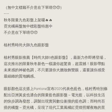
（無中文標籤不介意在下單唷🥺🥺）
—-—
秋冬限量九色彩盤上架囉🔥🔥
霓光橘兩盤無中標彩盤特惠中
不介意在下單唷🥺🥺
植村秀時尚大師九色眼影盤
植村秀眼影推薦【時尚大師9色眼影盤】，最新力作即將登場，
這次推出的限量秋冬新色一樣讓你超驚喜，超震撼！眼影帶點
未來感的神祕色調，不只要讓你大膽妝飾雙眼，還要讓你感受
最細緻的質地觸感。
眼影顏色這次搭上Pantone宣布2020代表色藍色，植村秀特別條
配出亞洲黃皮也適合的限量藍色眼影盤－電光藍，以科技生活
的快步調為發想，調製出現實與數位衝撞的藍色調；而時尚百
搭的橘盤－霓光橘，呈現了現代工業風橘紅霓燈照耀夜晚的景