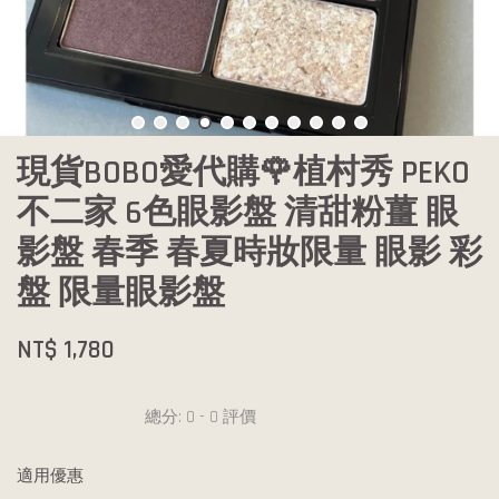
現貨BOBO愛代購🌹植村秀 PEKO
不二家 6色眼影盤 清甜粉薑 眼
影盤 春季 春夏時妝限量 眼影 彩
盤 限量眼影盤
NT$ 1,780
總分:
0
-
0
評價
適用優惠