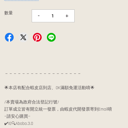
數量
-
+
－－－－－－－－－－－－－－－－－－
🌟本店有配合蝦皮店到店、OK滿額免運活動唷🌟
/本賣場為政府合法登記行號/
訂單成立皆有開立統一發票，由蝦皮代開發票寄到Email唷
—請安心購買—
✔️IG🔍Abobo.3.0