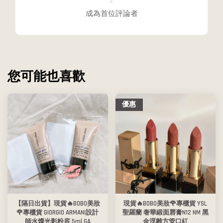
成為首位評論者
您可能也喜歡
優惠
【隔日出貨】現貨🔥BOBO美妝
現貨🔥BOBO美妝🌹專櫃貨 YSL
🌹專櫃貨 GIORGIO ARMANI設計
聖羅蘭 奢華緞面唇膏N12 NM 黑
師水燦光影粉底 5ml GA
金浮雕方管口紅