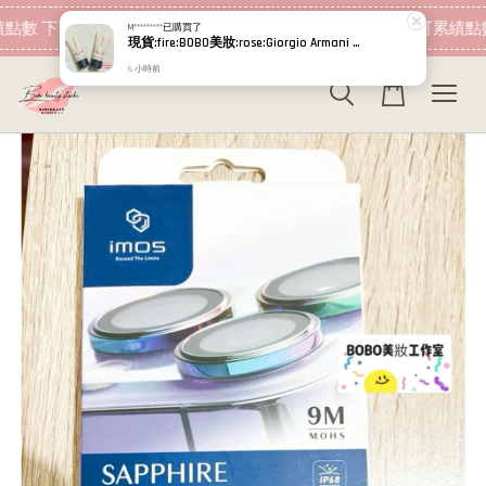
現在去購物！
點數 下筆消費即可折抵
加入會員 消費即可累績點數
M*********
已購買了
現貨:fire:BOBO美妝:rose:Giorgio Armani 高訂完美絲絨水慕斯粉底PRO 5ml 超持妝絲絨水慕斯 小樣 GA
6 小時前