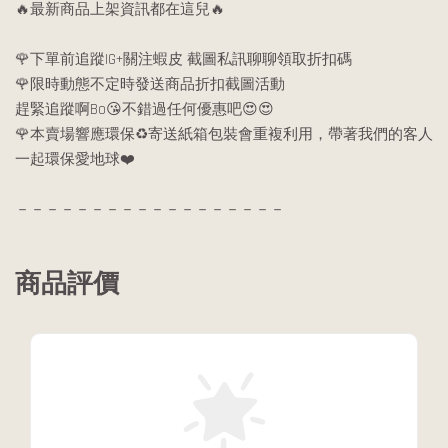
🔥最新商品上架資訊都在這兒🔥
🌹下單前追蹤IG+關注蝦皮 截圖私訊聊聊領取折扣碼
🌹限時動態不定時發送商品折扣截圖活動
趕緊追蹤啊Bo😘不錯過任何優惠吧😍😍
🌹本賣場響應環保♻️寄送紙箱包裝會重複利用，帶著我們的客人
一起環保愛地球❤️
－－－－－－－－－－－－－－－－－－
商品評價