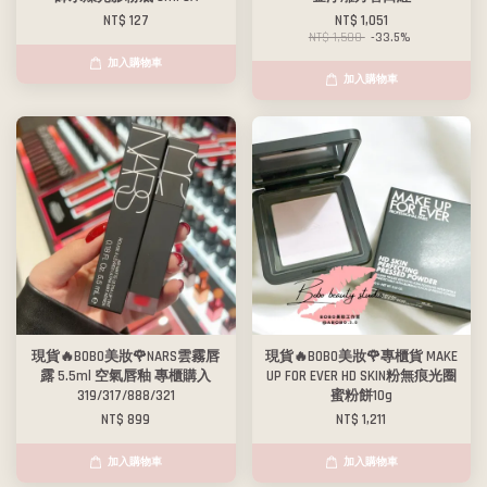
NT$ 127
NT$ 1,051
NT$ 1,580
-33.5%
加入購物車
加入購物車
現貨🔥BOBO美妝🌹NARS雲霧唇
現貨🔥BOBO美妝🌹專櫃貨 MAKE
露 5.5ml 空氣唇釉 專櫃購入
UP FOR EVER HD SKIN粉無痕光圈
319/317/888/321
蜜粉餅10g
NT$ 899
NT$ 1,211
加入購物車
加入購物車