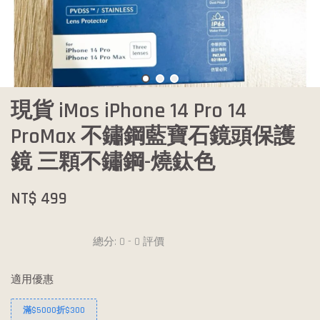
現貨 iMos iPhone 14 Pro 14
ProMax 不鏽鋼藍寶石鏡頭保護
鏡 三顆不鏽鋼-燒鈦色
NT$ 499
總分:
0
-
0
評價
適用優惠
滿$5000折$300