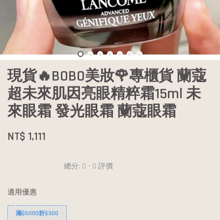
現貨🔥BOBO美妝🌹專櫃貨 蘭蔻
超未來肌因亮眼精粹霜15ml 未
來眼霜 發光眼霜 蘭蔻眼霜
NT$ 1,111
總分:
0
-
0
評價
適用優惠
滿$5000折$300