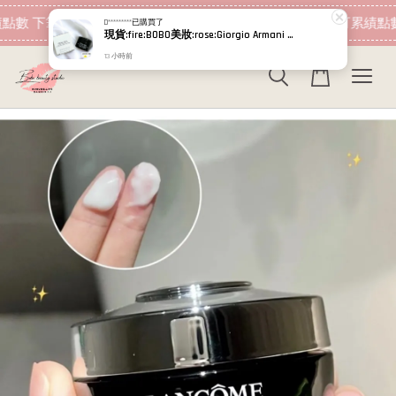
現在去購物！
點數 下筆消費即可折抵
加入會員 消費即可累績點數
D*********
已購買了
現貨:fire:BOBO美妝:rose:Giorgio Armani 黑曜岩新生奇蹟乳霜 輕乳霜 經典版 15ml 5ml小樣 GA
13 小時前