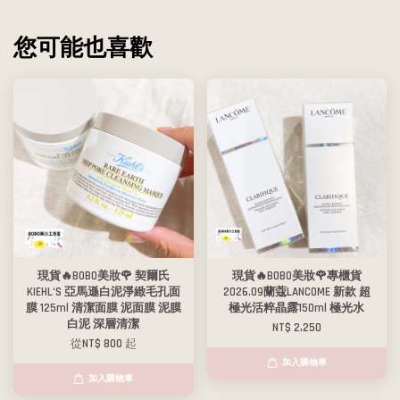
您可能也喜歡
現貨🔥BOBO美妝🌹 契爾氏
現貨🔥BOBO美妝🌹專櫃貨
KIEHL‘S 亞馬遜白泥淨緻毛孔面
2026.09蘭蔻LANCOME 新款 超
膜 125ml 清潔面膜 泥面膜 泥膜
極光活粹晶露150ml 極光水
白泥 深層清潔
NT$ 2,250
從
NT$ 800
起
加入購物車
加入購物車