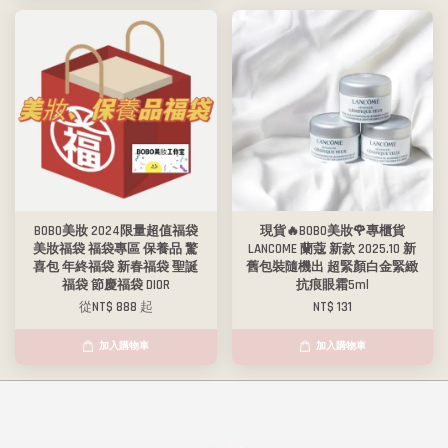
BOBO美妝 2024限量超值福袋
現貨🔥BOBO美妝🌹專櫃貨
美妝福袋 福袋專區 保養品 驚
LANCOME 蘭蔻 新款 2025.10 新
喜包 年終福袋 新春福袋 聖誕
舊包裝隨機出 超緊顏白金緊緻
福袋 節慶福袋 DIOR
抗痕眼霜5ml
從
NT$ 888
起
NT$ 131
加入購物車
加入購物車