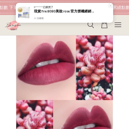
現在去購物！
點數 下筆消費即可折抵
加入會員 消費即可累績點數
G*********
已購買了
現貨:fire:BOBO美妝:rose:官方授權經銷 日本NIPPI 日本製100%純膠原蛋白胜肽白金版 1盒3袋(附5g湯匙) 易吸收
22 分鐘前