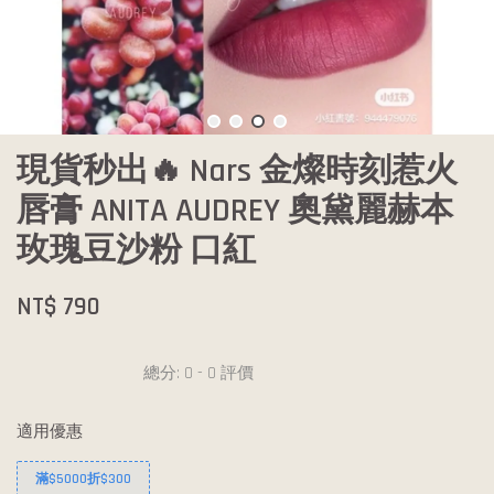
現貨秒出🔥 Nars 金燦時刻惹火
唇膏 ANITA AUDREY 奧黛麗赫本
玫瑰豆沙粉 口紅
NT$ 790
總分:
0
-
0
評價
適用優惠
滿$5000折$300