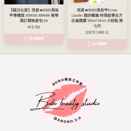
【隔日出貨】現貨🔥BOBO美妝
現貨🔥BOBO美妝🌹Estee
🌹專櫃貨 GIORGIO ARMANI 奢華
Lauder 雅詩蘭黛 特潤超導全方
黑訂製晚宴包 GA
位修護露 100ml 50ml 小棕瓶 第
七代
NT$ 150
從
NT$ 1,980
起
加入購物車
加入購物車