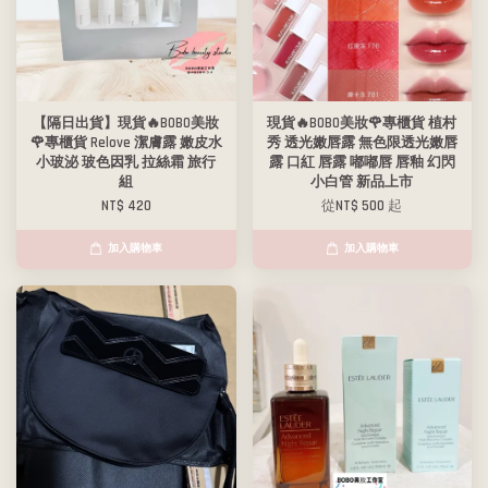
【隔日出貨】現貨🔥BOBO美妝
現貨🔥BOBO美妝🌹專櫃貨 植村
🌹專櫃貨 Relove 潔膚露 嫩皮水
秀 透光嫩唇露 無色限透光嫩唇
小玻泌 玻色因乳 拉絲霜 旅行
露 口紅 唇露 嘟嘟唇 唇釉 幻閃
組
小白管 新品上市
NT$ 420
從
NT$ 500
起
加入購物車
加入購物車