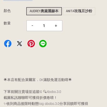
顏色
AUDREY奧黛麗赫本
ANITA玫瑰豆沙粉
數量
-
+
🌟本店有配合萊爾富．OK滿額免運活動唷🌟
下單前關注賣場並追蹤IG 🔍Abobo.3.0
截圖私訊聊聊即可獲得折價卷唷！
✨收到商品後限時動態tag abobo.3.0分享回饋即可獲得