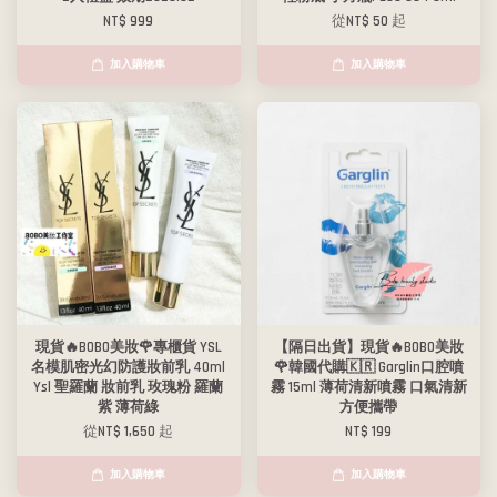
NT$ 999
從
NT$ 50
起
加入購物車
加入購物車
現貨🔥BOBO美妝🌹專櫃貨 YSL
【隔日出貨】現貨🔥BOBO美妝
名模肌密光幻防護妝前乳 40ml
🌹韓國代購🇰🇷 Garglin口腔噴
Ysl 聖羅蘭 妝前乳 玫瑰粉 羅蘭
霧 15ml 薄荷清新噴霧 口氣清新
紫 薄荷綠
方便攜帶
從
NT$ 1,650
起
NT$ 199
加入購物車
加入購物車