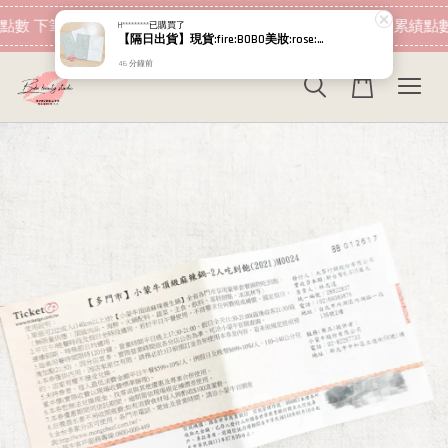
現在去購物！
點數 下筆消費即可折抵
加入會員 消費即可累績點數
H*********
已購買了
【隔日出貨】現貨:fire:BOBO美妝:rose:專櫃貨 Relove 拋光酵母泌膜 嫩白/控油 5g+5g 試用包
46 分鐘前