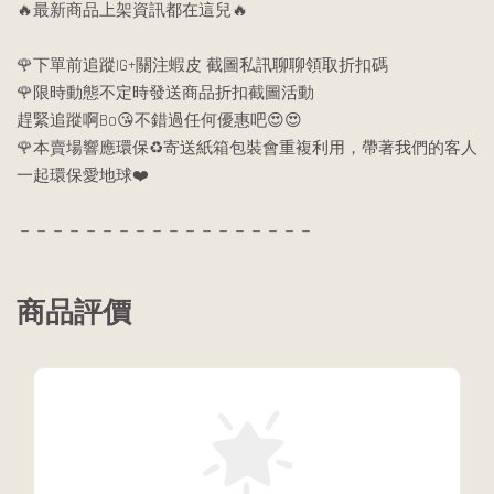
🔥最新商品上架資訊都在這兒🔥
🌹下單前追蹤IG+關注蝦皮 截圖私訊聊聊領取折扣碼
🌹限時動態不定時發送商品折扣截圖活動
趕緊追蹤啊Bo😘不錯過任何優惠吧😍😍
🌹本賣場響應環保♻️寄送紙箱包裝會重複利用，帶著我們的客人
一起環保愛地球❤️
－－－－－－－－－－－－－－－－－－
商品評價