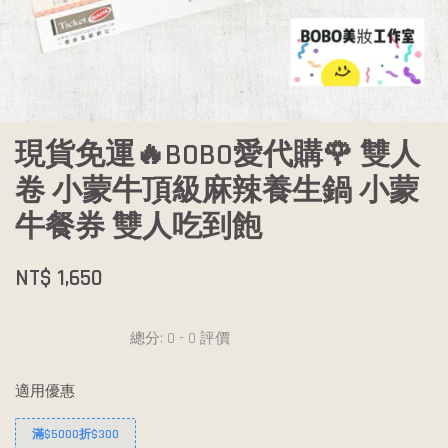
現貨免運🔥BOBO愛代購🌹 雙人
卷 小蒙牛頂級麻辣養生鍋 小蒙
牛餐券 雙人吃到飽
NT$ 1,650
總分:
0
-
0
評價
適用優惠
滿$5000折$300