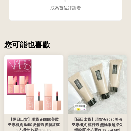
成為首位評論者
您可能也喜歡
【隔日出貨】現貨🔥BOBO美妝
【隔日出貨】現貨🔥BOBO美妝
🌹專櫃貨 NARS 激情過後腮紅露
🌹專櫃貨 植村秀 無極限超持久
2入禮盒 效期2028.02
輕粉底 小方瓶PLUS 664 5ml