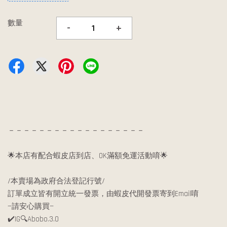
數量
-
+
－－－－－－－－－－－－－－－－－－
🌟本店有配合蝦皮店到店、OK滿額免運活動唷🌟
/本賣場為政府合法登記行號/
訂單成立皆有開立統一發票，由蝦皮代開發票寄到Email唷
—請安心購買—
✔️IG🔍Abobo.3.0