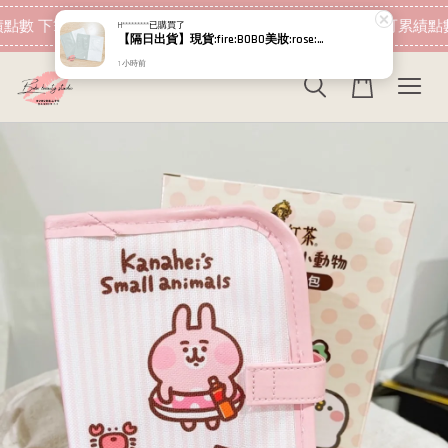
現在去購物！
點數 下筆消費即可折抵
加入會員 消費即可累績點數
H*********
已購買了
【隔日出貨】現貨:fire:BOBO美妝:rose:專櫃貨 Relove 拋光酵母泌膜 嫩白/控油 5g+5g 試用包
1 小時前