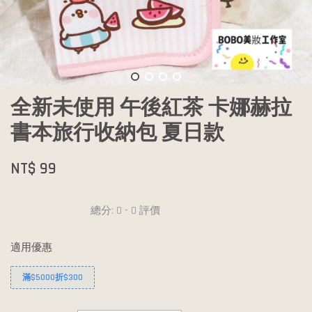
全新未使用 午後紅茶 卡娜赫拉
書本旅行收納包 夏日款
NT$ 99
總分:
0
-
0
評價
適用優惠
滿$5000折$300