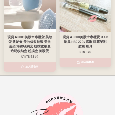
現貨🔥BOBO美妝🌹專櫃貨 美妝
現貨🔥BOBO美妝🌹專櫃貨 M.A.C
蛋 收納盒 美妝蛋收納殼 美妝
刷具 MAC 270s 遮瑕刷 專業彩
蛋架 海綿收納盒 粉撲收納盒
妝刷 刷具
透明收納盒 粉撲盒 美妝蛋
NT$ 875
從
NT$ 53
起
加入購物車
加入購物車