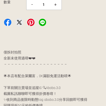
數量
-
+
僅拆封拍照
全新未使用過唷❤️❤️
－－－－－－－－－－－－－－－－－－
🌟本店有配合萊爾富．OK滿額免運活動唷🌟
下單前關注賣場並追蹤IG 🔍Abobo.3.0
截圖私訊聊聊即可獲得折價卷唷！
✨收到商品後限時動態tag abobo.3.0分享回饋即可獲得
回購現折50元的折價卷唷