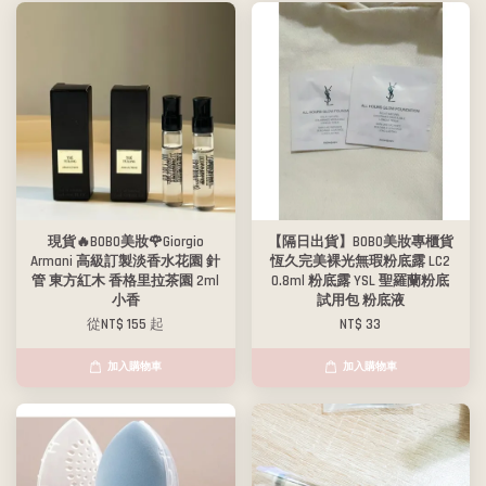
現貨🔥BOBO美妝🌹Giorgio
【隔日出貨】BOBO美妝專櫃貨
Armani 高級訂製淡香水花園 針
恆久完美裸光無瑕粉底露 LC2
管 東方紅木 香格里拉茶園 2ml
0.8ml 粉底露 YSL 聖羅蘭粉底
小香
試用包 粉底液
從
NT$ 155
起
NT$ 33
加入購物車
加入購物車