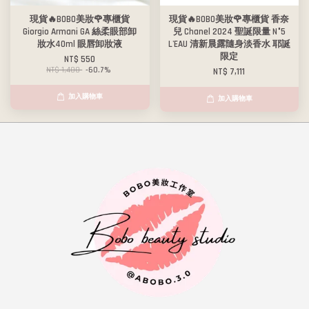
現貨🔥BOBO美妝🌹專櫃貨
現貨🔥BOBO美妝🌹專櫃貨 香奈
Giorgio Armani GA 絲柔眼部卸
兒 Chanel 2024 聖誕限量 N°5
妝水40ml 眼唇卸妝液
L'EAU 清新晨露隨身淡香水 耶誕
限定
NT$ 550
NT$ 1,400
-60.7%
NT$ 7,111
加入購物車
加入購物車