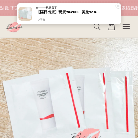
現在去購物！
點數 下筆消費即可折抵
加入會員 消費即可累績點數
H*********
已購買了
【隔日出貨】現貨:fire:BOBO美妝:rose:專櫃貨 Relove 拋光酵母泌膜 嫩白/控油 5g+5g 試用包
1 小時前