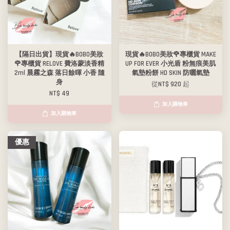
【隔日出貨】現貨🔥BOBO美妝
現貨🔥BOBO美妝🌹專櫃貨 MAKE
🌹專櫃貨 RELOVE 費洛蒙淡香精
UP FOR EVER 小光盾 粉無痕美肌
2ml 晨霧之森 落日餘暉 小香 隨
氣墊粉餅 HD SKIN 防曬氣墊
身
從
NT$ 920
起
NT$ 49
加入購物車
加入購物車
優惠