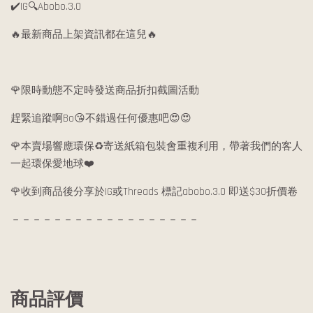
✔️IG🔍Abobo.3.0
🔥最新商品上架資訊都在這兒🔥
🌹限時動態不定時發送商品折扣截圖活動
趕緊追蹤啊Bo😘不錯過任何優惠吧😍😍
🌹本賣場響應環保♻️寄送紙箱包裝會重複利用，帶著我們的客人
一起環保愛地球❤️
🌹收到商品後分享於IG或Threads 標記abobo.3.0 即送$30折價卷
－－－－－－－－－－－－－－－－－－
商品評價