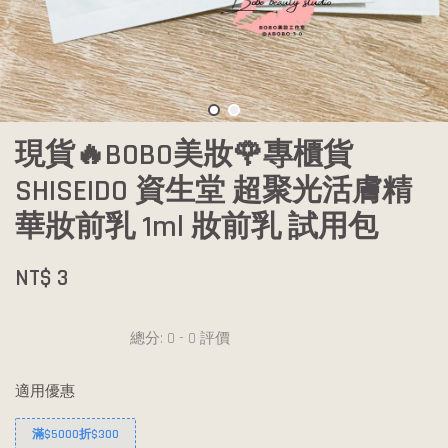
現貨🔥BOBO美妝🌹專櫃貨
SHISEIDO 資生堂 超聚光活膚精
華妝前乳 1ml 妝前乳 試用包
NT$ 3
總分:
0
-
0
評價
適用優惠
滿$5000折$300