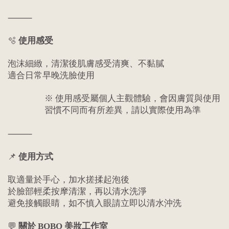
⸻
🫧
使用感受
泡沫細緻，清潔後肌膚感受清爽、不黏膩
適合日常早晚洗臉使用
※ 使用感受屬個人主觀體驗，會因膚質與使用
習慣不同而有所差異，請以實際使用為準
⸻
📌
使用方式
取適量於手心，加水搓揉起泡後
於臉部輕柔按摩清潔，再以清水洗淨
避免接觸眼睛，如不慎入眼請立即以清水沖洗
💬
關於 BOBO 美妝工作室