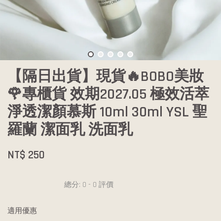
【隔日出貨】現貨🔥BOBO美妝
🌹專櫃貨 效期2027.05 極效活萃
淨透潔顏慕斯 10ml 30ml YSL 聖
羅蘭 潔面乳 洗面乳
NT$ 250
總分:
0
-
0
評價
適用優惠