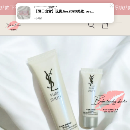
現在去購物！
點數 下筆消費即可折抵
加入會員 消費即可累績點數
L*************
已購買了
【隔日出貨】現貨:fire:BOBO美妝:rose:專櫃貨 RELOVE 順暢美顏千億益生菌 SCFAs專益:tm: (蜜桃風味) 益生菌
1 小時前