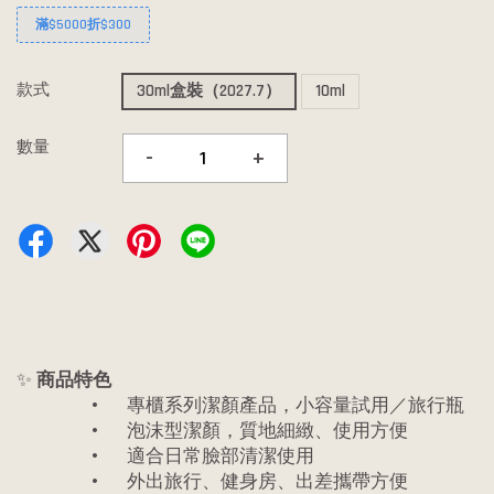
滿$5000折$300
款式
30ml盒裝（2027.7）
10ml
數量
-
+
✨
商品特色
•
專櫃系列潔顏產品，小容量試用／旅行瓶
•
泡沫型潔顏，質地細緻、使用方便
•
適合日常臉部清潔使用
•
外出旅行、健身房、出差攜帶方便