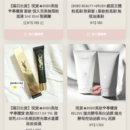
【隔日出貨】現貨🔥BOBO美妝
[BOBO BEAUTY+BRUSH 鏡面立體
🌹專櫃貨 新款 恆久完美無瑕粉
粉底刷 附刷套 ] 新款粉底刷 無
底液 5ml 10ml 聖羅蘭
痕油漆刷
從
NT$ 199
起
NT$ 180
加入購物車
加入購物車
【隔日出貨】現貨🔥BOBO美妝
現貨🔥BOBO美妝🌹專櫃貨
🌹專櫃貨 效期2027.04 YSL 妝
RELOVE 拋光酵母美白泌膜 拋光
前乳40ml名模肌密光燦水凝露
酵母控油泌膜 80g 泥膜
妝前保濕
NT$ 1,150